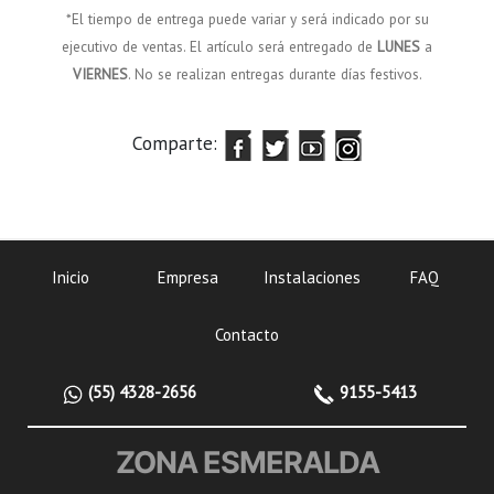
*El tiempo de entrega puede variar y será indicado por su
ejecutivo de ventas. El artículo será entregado de
LUNES
a
VIERNES
. No se realizan entregas durante días festivos.
Comparte:
Inicio
Empresa
Instalaciones
FAQ
Contacto
(55) 4328-2656
9155-5413
ZONA ESMERALDA