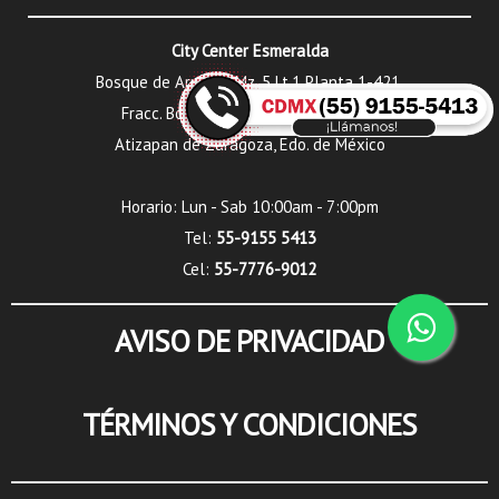
City Center Esmeralda
Bosque de Arrayan Mz. 5 Lt.1 Planta 1-421,
Fracc. Bosque Esmeralda, C.P. 52930,
Atizapan de Zaragoza, Edo. de México
Horario: Lun - Sab 10:00am - 7:00pm
Tel:
55-9155 5413
Cel:
55-7776-9012
AVISO DE PRIVACIDAD
TÉRMINOS Y CONDICIONES