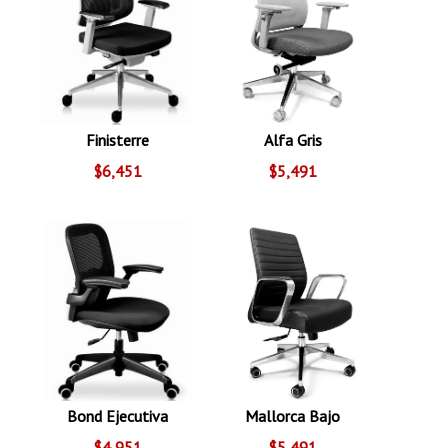
Finisterre
Alfa Gris
$6,451
$5,491
Bond Ejecutiva
Mallorca Bajo
$4,951
$5,491