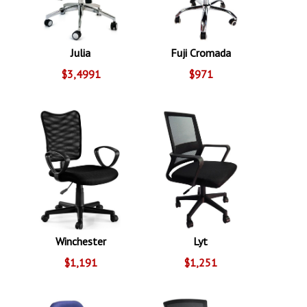
Julia
Fuji Cromada
$3,4991
$971
Winchester
Lyt
$1,191
$1,251