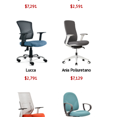
$7,291
$2,591
Lucca
Ania Poliuretano
$2,791
$7,129