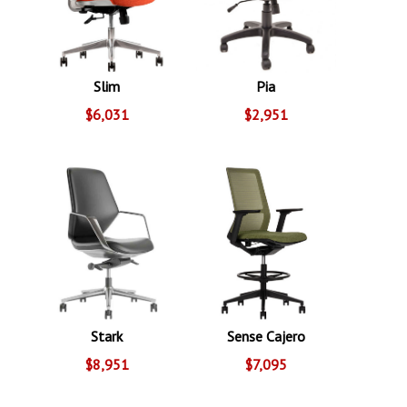
Slim
Pia
$6,031
$2,951
Stark
Sense Cajero
$8,951
$7,095