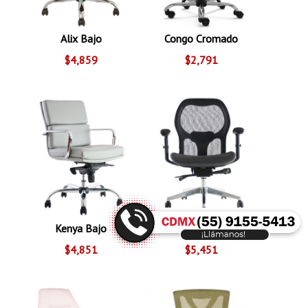
Alix Bajo
Congo Cromado
$4,859
$2,791
Kenya Bajo
Grazia Bajo
$4,851
$5,451