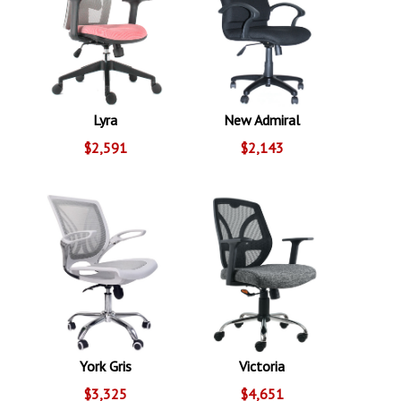
Lyra
New Admiral
$2,591
$2,143
York Gris
Victoria
$3,325
$4,651