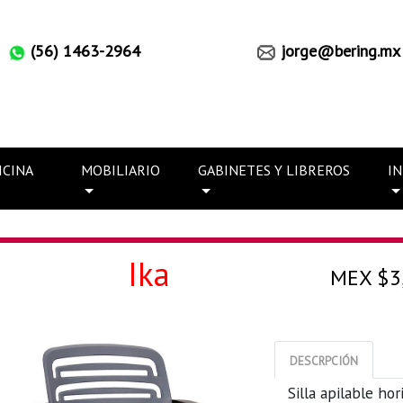
(56) 1463-2964
jorge@bering.mx
ICINA
MOBILIARIO
GABINETES Y LIBREROS
I
n
Ika
MEX $3
DESCRPCIÓN
Silla apilable ho