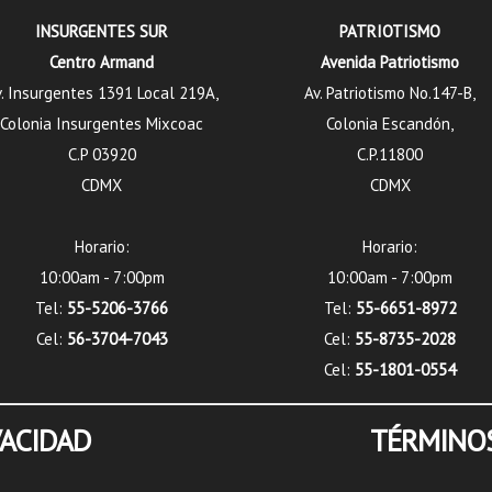
INSURGENTES SUR
PATRIOTISMO
Centro Armand
Avenida Patriotismo
. Insurgentes 1391 Local 219A,
Av. Patriotismo No.147-B,
Colonia Insurgentes Mixcoac
Colonia Escandón,
C.P 03920
C.P.11800
CDMX
CDMX
Horario:
Horario:
10:00am - 7:00pm
10:00am - 7:00pm
Tel:
55-5206-3766
Tel:
55-6651-8972
Cel:
56-3704-7043
Cel:
55-8735-2028
Cel:
55-1801-0554
VACIDAD
TÉRMINOS