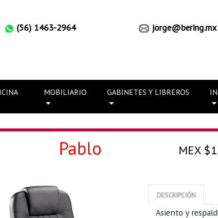
(56) 1463-2964
jorge@bering.mx
ICINA
MOBILIARIO
GABINETES Y LIBREROS
I
n
Pablo
MEX $1
DESCRIPCIÓN
Asiento y respald