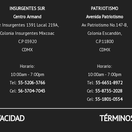
INSURGENTES SUR
PATRIOTISMO
Centro Armand
Avenida Patriotismo
. Insurgentes 1391 Local 219A,
Av. Patriotismo No.147-B,
Colonia Insurgentes Mixcoac
Colonia Escandón,
C.P 03920
C.P.11800
CDMX
CDMX
Horario:
Horario:
10:00am - 7:00pm
10:00am - 7:00pm
Tel:
55-5206-3766
Tel:
55-6651-8972
Cel:
56-3704-7043
Cel:
55-8735-2028
Cel:
55-1801-0554
VACIDAD
TÉRMINOS